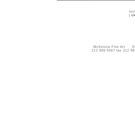
Ins
[
cl
McKenzie Fine Art 55 
212 989 5467 fax 212 9