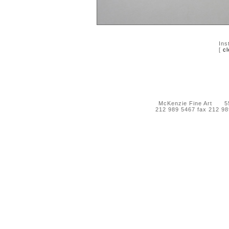
Ins
[
cl
McKenzie Fine Art 55 
212 989 5467 fax 212 9