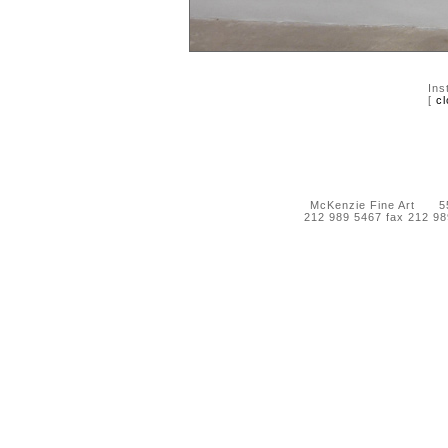
Ins
[
cl
McKenzie Fine Art 55 
212 989 5467 fax 212 9