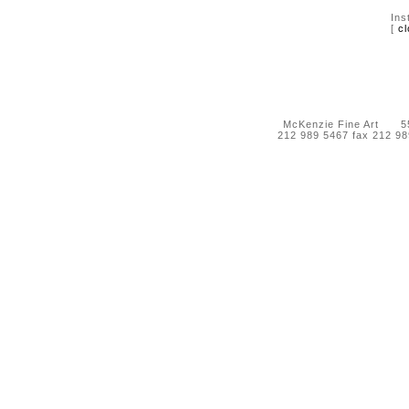
Ins
[
cl
McKenzie Fine Art 55 
212 989 5467 fax 212 9