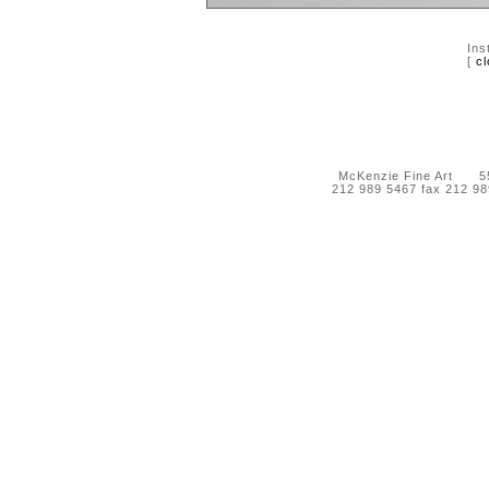
Ins
[
cl
McKenzie Fine Art 55 
212 989 5467 fax 212 9