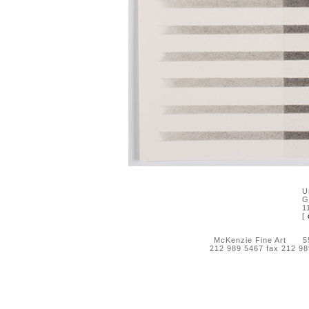
U
G
1
[
McKenzie Fine Art 55 
212 989 5467 fax 212 9