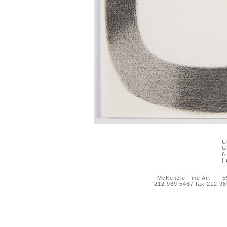
U
G
6
[
McKenzie Fine Art 55 
212 989 5467 fax 212 9