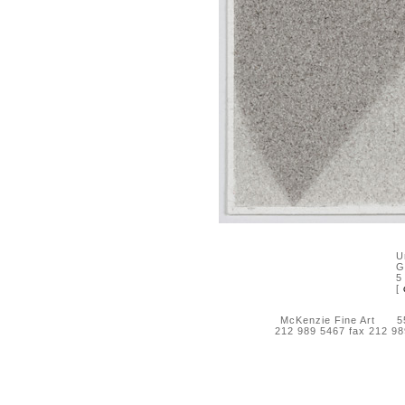
U
G
5
[
McKenzie Fine Art 55 
212 989 5467 fax 212 9